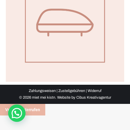
Zahlungsweisen
|
Zustellgebühren
|
Widerruf
©
2026 miet mei kistn. Website by
Cibus Kreativagentur
Vertrag widerrufen