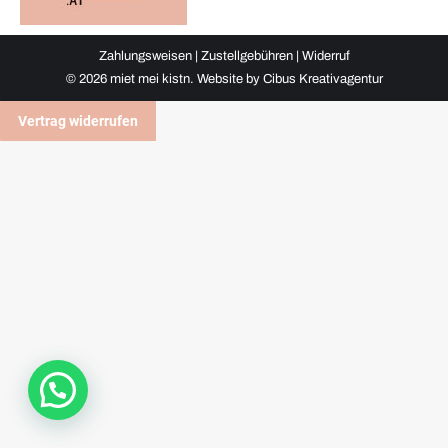
Zahlungsweisen
|
Zustellgebühren
|
Widerruf
©
2026 miet mei kistn. Website by
Cibus Kreativagentur
Vertrag widerrufen